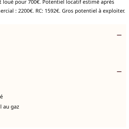
 loué pour 700€. Potentiel locatif estimé après
rcial : 2200€. RC: 1592€. Gros potentiel à exploiter.
é
l au gaz