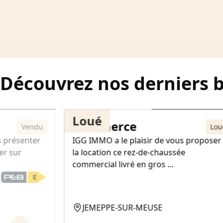
Découvrez nos derniers 
9 000€
650€
Loué
Commerce
Vendu
Lou
s présenter
IGG IMMO a le plaisir de vous proposer
er sur
la location ce rez-de-chaussée
commercial livré en gros ...
JEMEPPE-SUR-MEUSE