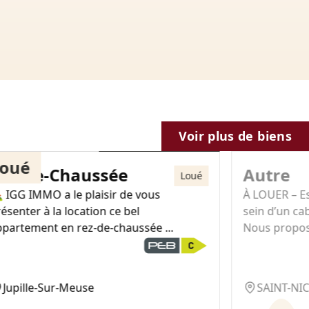
725€
Voir plus de biens
oué
ez-de-Chaussée
Autre
Loué
 IGG IMMO a le plaisir de vous
À LOUER – E
ésenter à la location ce bel
sein d’un ca
ppartement en rez-de-chaussée ...
Nous proposo
Jupille-Sur-Meuse
SAINT-NI