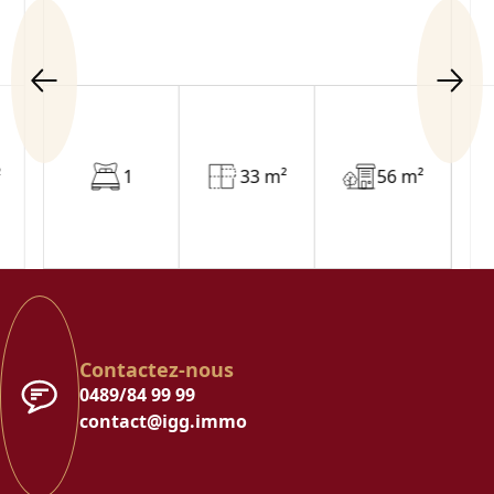
²
1
33 m²
56 m²
Contactez-nous
0489/84 99 99
contact@igg.immo