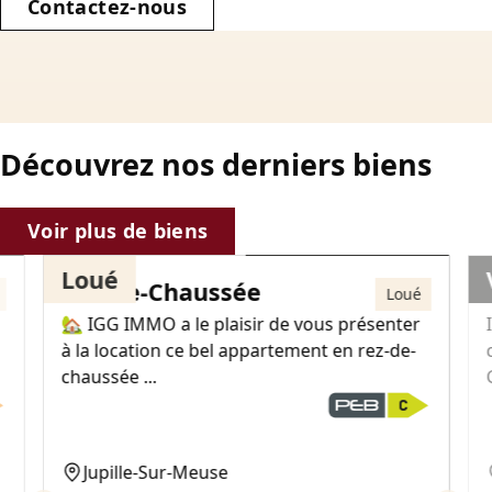
Contactez-nous
Découvrez nos derniers biens
725€
Voir plus de biens
Loué
Rez-de-Chaussée
Loué
🏡 IGG IMMO a le plaisir de vous présenter
à la location ce bel appartement en rez-de-
chaussée ...
Jupille-Sur-Meuse