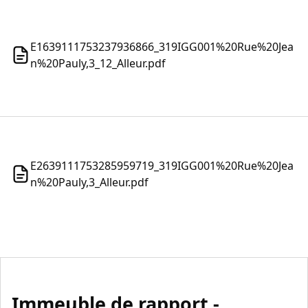
E1639111753237936866_319IGG001%20Rue%20Jea
n%20Pauly,3_12_Alleur.pdf
E2639111753285959719_319IGG001%20Rue%20Jea
n%20Pauly,3_Alleur.pdf
Immeuble de rapport -