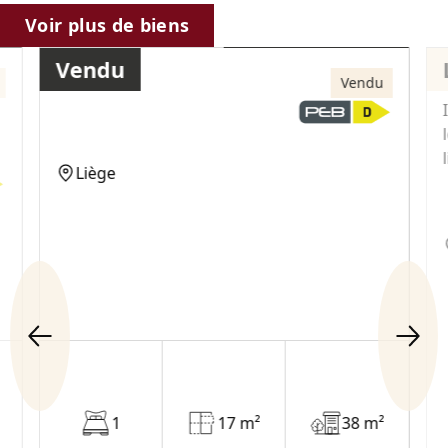
129 000€
Voir plus de biens
Vendu
Maison
Vendu
Liège
1
17 m²
38 m²