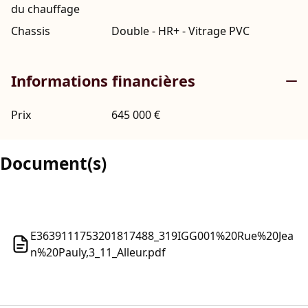
du chauffage
Chassis
Double - HR+ - Vitrage PVC
Informations financières
Prix
645 000 €
Document(s)
E3639111753201817488_319IGG001%20Rue%20Jea
n%20Pauly,3_11_Alleur.pdf