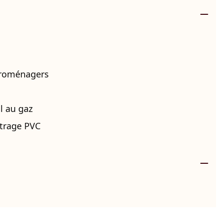
troménagers
l au gaz
itrage PVC