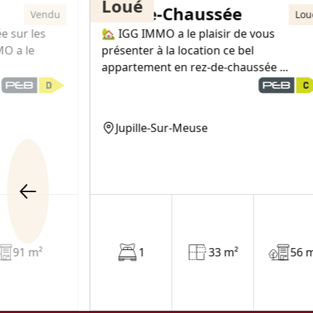
Loué
Rez-de-Chaussée
Vendu
Lou
ée sur les
🏡 IGG IMMO a le plaisir de vous
O a le
présenter à la location ce bel
appartement en rez-de-chaussée ...
Jupille-Sur-Meuse
91 m²
1
33 m²
56 