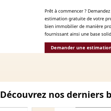
Prêt à commencer ? Demandez 
estimation gratuite de votre pr
bien immobilier de manière prof
fournissant ainsi une base soli
Demander une estimatio
Découvrez nos derniers 
9 000€
725€