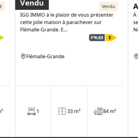
Vendu
Maison
A
é
Vendu
IGG IMMO à le plaisir de vous présenter
À
cette jolie maison à parachever sur
se
Flémalle-Grande. E...
N
Flémalle-Grande
m²
1
33 m²
84 m²