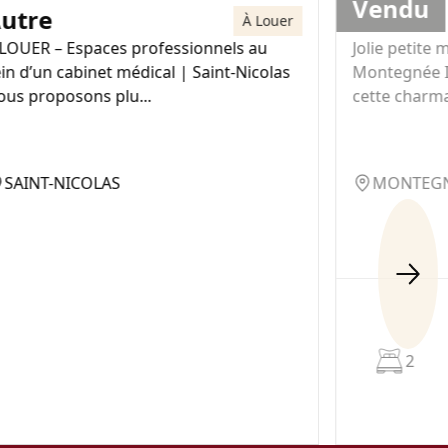
Vendu
utre
Maison
À Louer
 LOUER – Espaces professionnels au
Jolie petite 
in d’un cabinet médical | Saint-Nicolas
Montegnée 
ous proposons plu...
cette charma
SAINT-NICOLAS
MONTEG
2