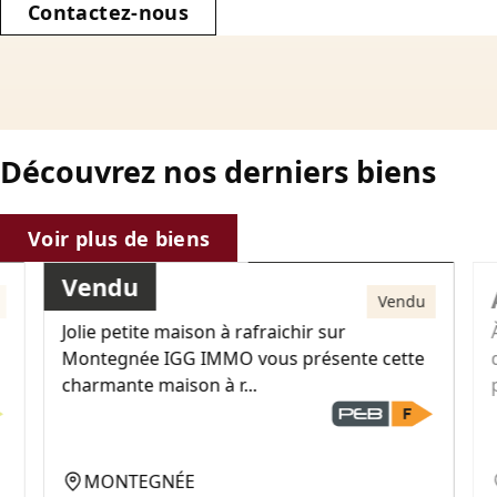
Contactez-nous
Découvrez nos derniers biens
151 000€
Voir plus de biens
Vendu
Maison
Vendu
Jolie petite maison à rafraichir sur
Montegnée IGG IMMO vous présente cette
charmante maison à r...
MONTEGNÉE