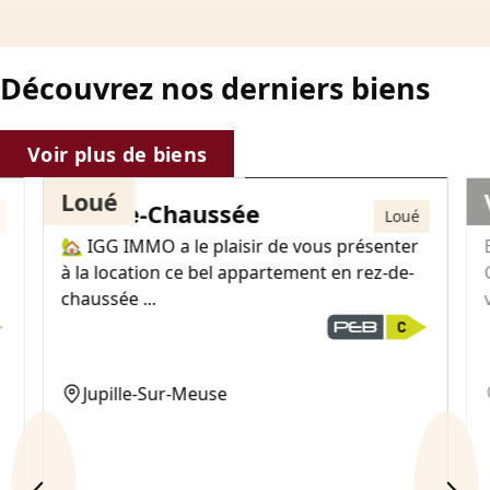
Découvrez nos derniers biens
725€
Voir plus de biens
Loué
Rez-de-Chaussée
Loué
🏡 IGG IMMO a le plaisir de vous présenter
à la location ce bel appartement en rez-de-
chaussée ...
Jupille-Sur-Meuse