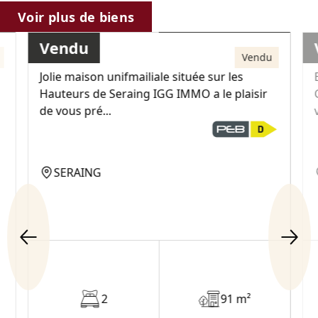
229 000€
Voir plus de biens
Vendu
Maison
Vendu
Jolie maison unifmailiale située sur les
Hauteurs de Seraing IGG IMMO a le plaisir
de vous pré...
SERAING
2
91 m²