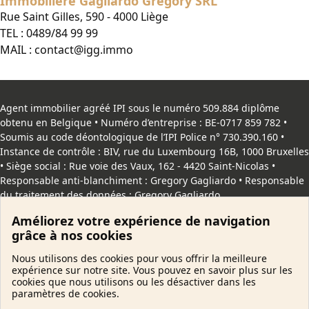
Immobilière Gagliardo Gregory SRL
Rue Saint Gilles, 590 - 4000 Liège
TEL :
0489/84 99 99
MAIL :
contact@igg.immo
Agent immobilier agréé IPI sous le numéro 509.884 diplôme
obtenu en Belgique • Numéro d’entreprise : BE-0717 859 782 •
Soumis au code déontologique de l’
IPI
Police n° 730.390.160 •
Instance de contrôle : BIV, rue du Luxembourg 16B, 1000 Bruxelles
• Siège social : Rue voie des Vaux, 162 - 4420 Saint-Nicolas •
Responsable anti-blanchiment : Gregory Gagliardo • Responsable
du traitement des données : Gregory Gagliardo
Améliorez votre expérience de navigation
Copyright
© 2026 IggImmo. Tous droits reservés |
Vie privée
|
grâce à nos cookies
Cookies
Nous utilisons des cookies pour vous offrir la meilleure
expérience sur notre site. Vous pouvez en savoir plus sur les
cookies que nous utilisons ou les désactiver dans les
paramètres de cookies.