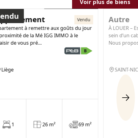
110 000€
Voir plus de biens
Vendu
ppartement
Autre
Vendu
partement à remettre aux goûts du jour
À LOUER – E
 proximité de la Mé IGG IMMO à le
sein d’un ca
aisir de vous pré...
Nous proposo
Liège
SAINT-NI
1
26 m²
69 m²