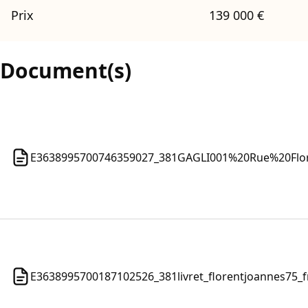
Prix
139 000 €
Document(s)
E3638995700746359027_381GAGLI001%20Rue%20Flor
E3638995700187102526_381livret_florentjoannes75_fr