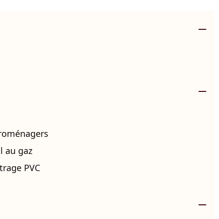
troménagers
l au gaz
itrage PVC