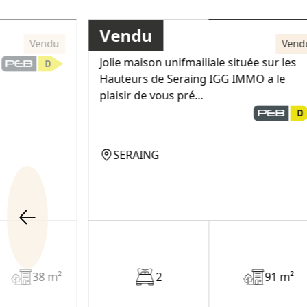
9 000€
229 000€
Vendu
Maison
Vendu
Vend
Jolie maison unifmailiale située sur les
Hauteurs de Seraing IGG IMMO a le
plaisir de vous pré...
SERAING
38 m²
2
91 m²