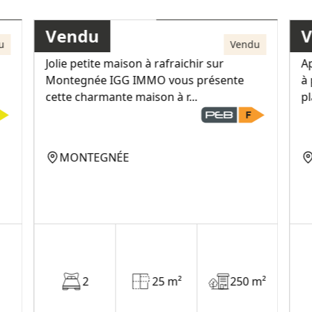
151 000€
Vendu
Maison
A
u
Vendu
Jolie petite maison à rafraichir sur
A
Montegnée IGG IMMO vous présente
à
cette charmante maison à r...
pl
MONTEGNÉE
2
25 m²
250 m²