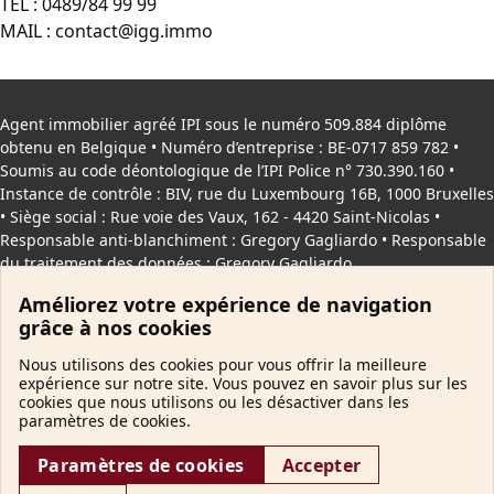
TEL :
0489/84 99 99
MAIL :
contact@igg.immo
Agent immobilier agréé IPI sous le numéro 509.884 diplôme
obtenu en Belgique • Numéro d’entreprise : BE-0717 859 782 •
Soumis au code déontologique de l’
IPI
Police n° 730.390.160 •
Instance de contrôle : BIV, rue du Luxembourg 16B, 1000 Bruxelles
• Siège social : Rue voie des Vaux, 162 - 4420 Saint-Nicolas •
Responsable anti-blanchiment : Gregory Gagliardo • Responsable
du traitement des données : Gregory Gagliardo
Améliorez votre expérience de navigation
Copyright
© 2026 IggImmo. Tous droits reservés |
Vie privée
|
grâce à nos cookies
Cookies
Nous utilisons des cookies pour vous offrir la meilleure
expérience sur notre site. Vous pouvez en savoir plus sur les
cookies que nous utilisons ou les désactiver dans les
paramètres de cookies.
Paramètres de cookies
Accepter