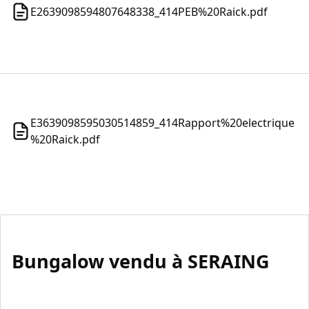
E2639098594807648338_414PEB%20Raick.pdf
E3639098595030514859_414Rapport%20electrique
%20Raick.pdf
Bungalow vendu à SERAING