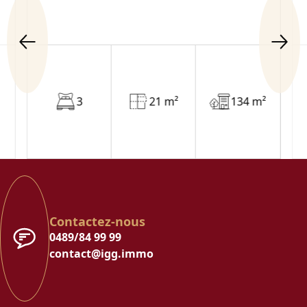
3
21 m²
134 m²
Contactez-nous
0489/84 99 99
contact@igg.immo